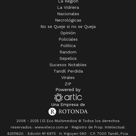
La Región
La Vidriera
Nacionales
Necrológicas
No se Queje si no se Queja
Opinión
Policiales
Política
Random
Sepelios
Sucesos Notables
Tandil Perdida
Virales
ZIP
Una Empresa de
2008 - 2025 | El Eco Multimedios © Todos los derechos
reservados.· www.eleco.com.ar · Registro de Prop. Intelectual:
82511620. · Edición Nº
6975
· H. Yrigoyen 560 · C.P. 7000 Tandil, Pcia.