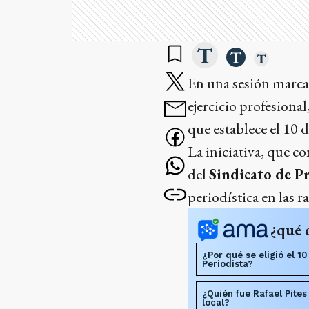
En una sesión marcad
ejercicio profesional
que establece el 10 
La iniciativa, que c
del
Sindicato de P
periodística en las 
¿qué 
¿Por qué se eligió el 10
Periodista?
¿Quién fue Rafael Pites
local?