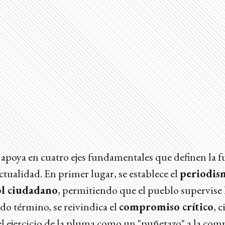
 apoya en cuatro ejes fundamentales que definen la f
tualidad. En primer lugar, se establece el
periodis
ol ciudadano
, permitiendo que el pueblo supervise 
do término, se reivindica el
compromiso crítico
, 
l ejercicio de la pluma como un "puñetazo" a la com