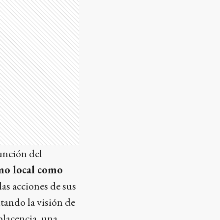
unción del
mo local como
las acciones de sus
citando la visión de
placencia, una