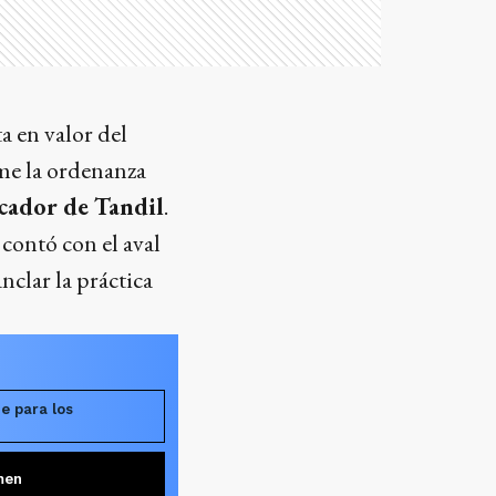
a en valor del
me la ordenanza
cador de Tandil
.
contó con el aval
nclar la práctica
e para los
men