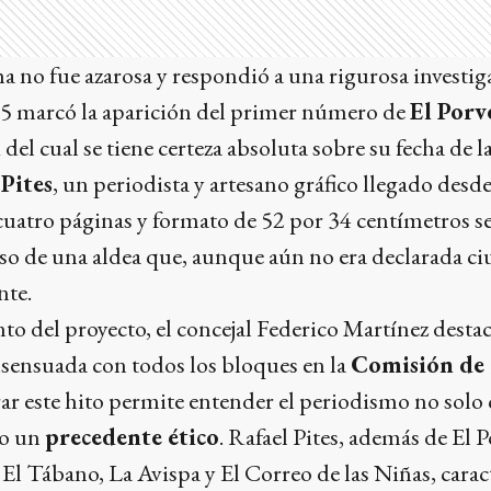
ha no fue azarosa y respondió a una rigurosa investiga
75 marcó la aparición del primer número de
El Porv
del cual se tiene certeza absoluta sobre su fecha de l
 Pites
, un periodista y artesano gráfico llegado desd
cuatro páginas y formato de 52 por 34 centímetros se
so de una aldea que, aunque aún no era declarada c
nte.
to del proyecto, el concejal Federico Martínez desta
nsensuada con todos los bloques en la
Comisión de
ar este hito permite entender el periodismo no solo
mo un
precedente ético
. Rafael Pites, además de El 
l Tábano, La Avispa y El Correo de las Niñas, carac