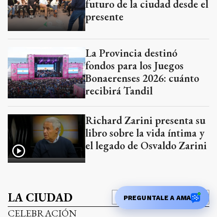
futuro de la ciudad desde el
presente
La Provincia destinó
fondos para los Juegos
Bonaerenses 2026: cuánto
recibirá Tandil
Richard Zarini presenta su
libro sobre la vida íntima y
el legado de Osvaldo Zarini
LA CIUDAD
Añadir como fuente en
PREGUNTALE A AMA
CELEBRACIÓN