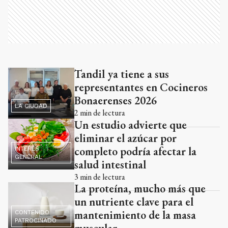
Tandil ya tiene a sus
Ads
representantes en Cocineros
Bonaerenses 2026
LA CIUDAD
2
min de lectura
Un estudio advierte que
eliminar el azúcar por
completo podría afectar la
INTERÉS
GENERAL
salud intestinal
3
min de lectura
La proteína, mucho más que
un nutriente clave para el
mantenimiento de la masa
CONTENIDO
PATROCINADO