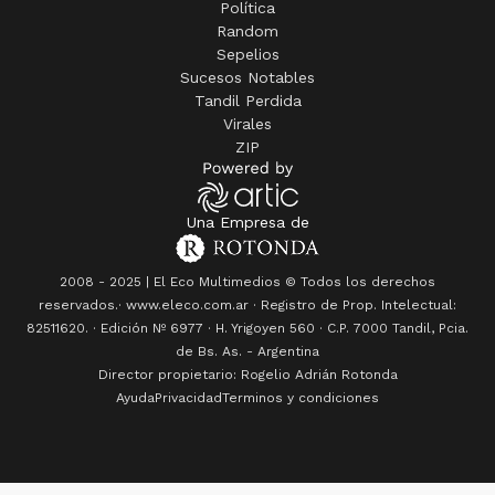
Política
Random
Sepelios
Sucesos Notables
Tandil Perdida
Virales
ZIP
Una Empresa de
2008 - 2025 | El Eco Multimedios © Todos los derechos
reservados.· www.eleco.com.ar · Registro de Prop. Intelectual:
82511620. · Edición Nº
6977
· H. Yrigoyen 560 · C.P. 7000 Tandil, Pcia.
de Bs. As. - Argentina
Director propietario: Rogelio Adrián Rotonda
Ayuda
Privacidad
Terminos y condiciones