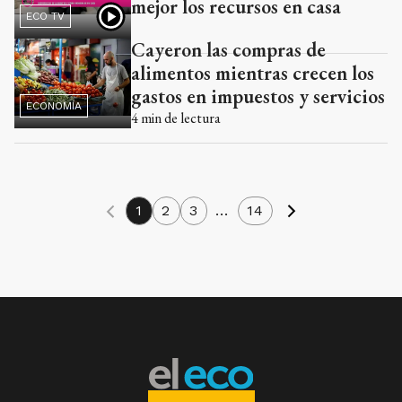
mejor los recursos en casa
ECO TV
Cayeron las compras de
alimentos mientras crecen los
gastos en impuestos y servicios
ECONOMÍA
4
min de lectura
1
2
3
...
14