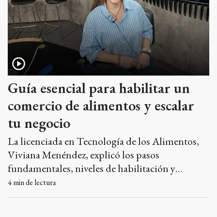
Guía esencial para habilitar un
comercio de alimentos y escalar
tu negocio
La licenciada en Tecnología de los Alimentos,
Viviana Menéndez, explicó los pasos
fundamentales, niveles de habilitación y
requisitos técnicos necesarios para formalizar la
4
min de lectura
producción y comercialización de productos
alimenticios en el país.