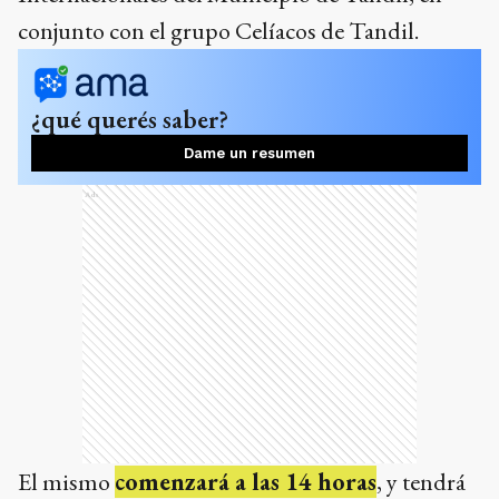
conjunto con el grupo Celíacos de Tandil.
¿qué querés saber?
Dame un resumen
Ads
El mismo
comenzará a las 14 horas
, y tendrá