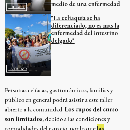
medio de una enfermedad
PODCAST
"La celiaquía se ha
diferenciado, no es mas la
enfermedad del intestino
delgado"
LA CIUDAD
Personas celíacas, gastronómicos, familias y
público en general podrá asistir a este taller
abierto a la comunidad.
Los cupos del curso
son limitados
, debido a las condiciones y
comodidades del espacio, por lo que
las