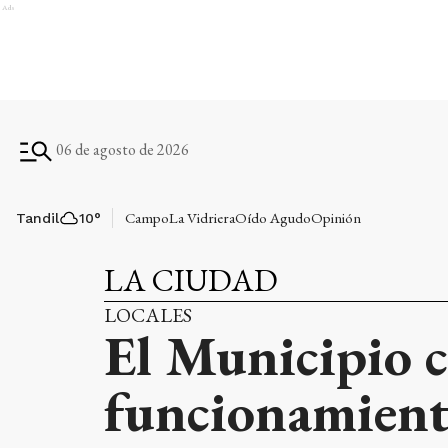
Ads
06 de agosto de 2026
Campo
La Vidriera
Oído Agudo
Opinión
Tandil
10
°
LA CIUDAD
LOCALES
El Municipio 
funcionamiento