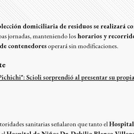
olección domiciliaria de residuos se realizará co
as jornadas, manteniendo los
horarios y recorrid
 de contenedores
operará sin modificaciones.
te
Pichichi": Scioli sorprendió al presentar su propi
utoridades sanitarias señalaron que tanto el
Hospita
 el
Hospital de Niños Dr. Debilio Blanco Villeg