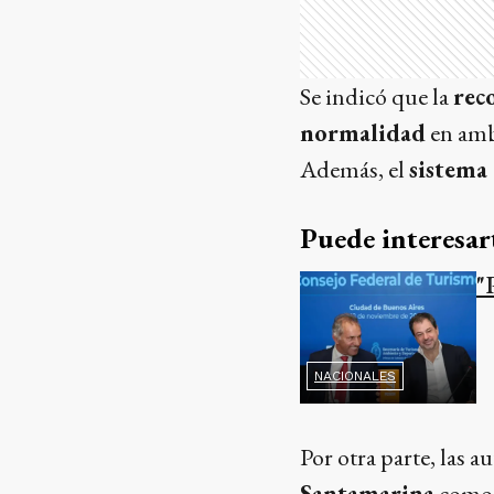
Se indicó que la
rec
normalidad
en amb
Además, el
sistema
Puede interesar
"
NACIONALES
Por otra parte, las a
Santamarina
como