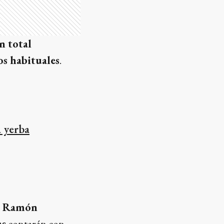
n total
os habituales
.
a yerba
l Ramón
as
contarán con