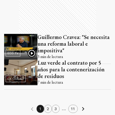
Guillermo Cravea: "Se necesita
una reforma laboral e
impositiva"
ECO TV
3
min de lectura
Luz verde al contrato por 5
años para la contenerización
de residuos
LA CIUDAD
7
min de lectura
1
2
3
...
11