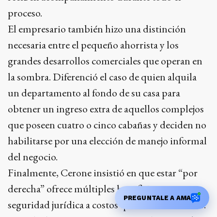
El empresario también hizo una distinción
necesaria entre el pequeño ahorrista y los
grandes desarrollos comerciales que operan en
la sombra. Diferenció el caso de quien alquila
un departamento al fondo de su casa para
obtener un ingreso extra de aquellos complejos
que poseen cuatro o cinco cabañas y deciden no
habilitarse por una elección de manejo informal
del negocio.
Finalmente, Cerone insistió en que estar “por
derecha” ofrece múltiples beneficios y
seguridad jurídica a costos que no son elevados.
“A nadie le gusta estar por izquierda, es mucho
PREGUNTALE A AMA
más sencillo estar dentro del microclima y gozar