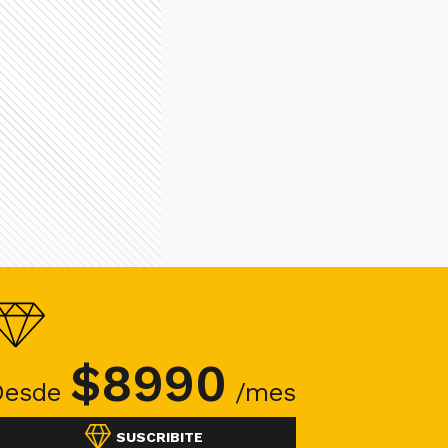
$
8990
Desde
/mes
SUSCRIBITE