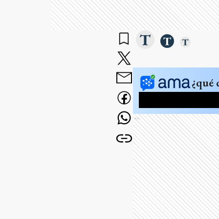
¿qué 
Ads