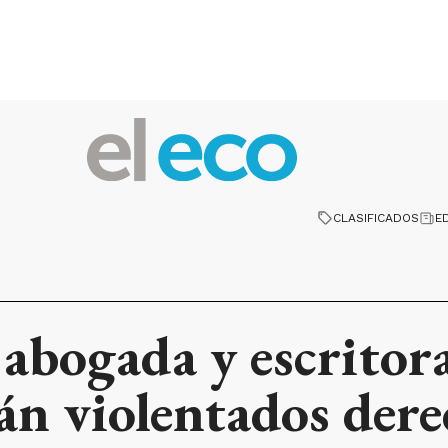
CLASIFICADOS
E
a abogada y escritor
án violentados der