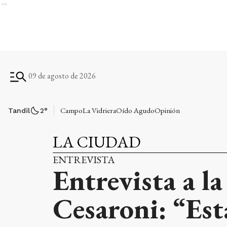
Ads
09 de agosto de 2026
Campo
La Vidriera
Oído Agudo
Opinión
Tandil
2
°
LA CIUDAD
ENTREVISTA
Entrevista a l
Cesaroni: “Est