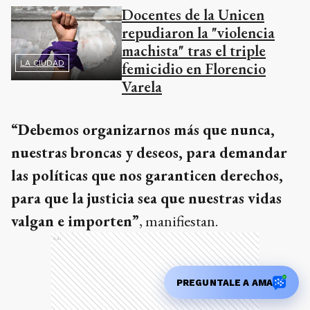
Docentes de la Unicen
repudiaron la "violencia
machista" tras el triple
LA CIUDAD
femicidio en Florencio
Varela
“Debemos organizarnos más que nunca,
nuestras broncas y deseos, para demandar
las políticas que nos garanticen derechos,
para que la justicia sea que nuestras vidas
valgan e importen”
, manifiestan.
Ads
PREGUNTALE A AMA