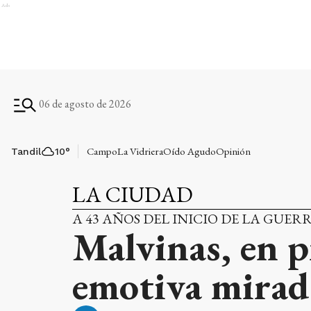
Ads
06 de agosto de 2026
Campo
La Vidriera
Oído Agudo
Opinión
Tandil
10
°
LA CIUDAD
A 43 AÑOS DEL INICIO DE LA GUER
Malvinas, en 
emotiva mirad