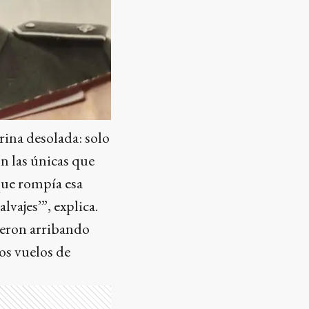
ina desolada: solo
on las únicas que
 que rompía esa
vajes’”, explica.
fueron arribando
os vuelos de