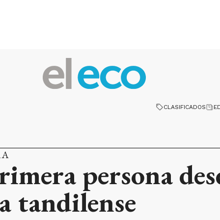
CLASIFICADOS
E
RA
primera persona des
a tandilense