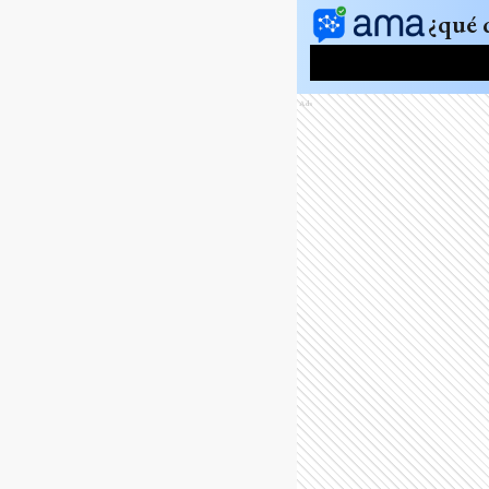
¿qué 
Ads