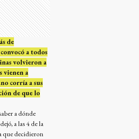
ás de
 convocó a todos
vinas volvieron a
s vienen a
no corría a sus
ción de que lo
 saber a dónde
ejó, a las 4 de la
a que decidieron