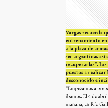
Vargas recuerda qu
entrenamiento en l
a la plaza de armas
ser argentinas así
recuperarlas”. Las
puestos a realizar
desconocido e inci
“Empezamos a prepara
íbamos. El 4 de abril
mañana, en Río Gall