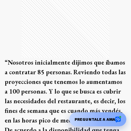
“Nosotros inicialmente dijimos que íbamos
a contratar 85 personas. Reviendo todas las
proyecciones que tenemos lo aumentamos
a 100 personas. Y lo que se busca es cubrir
las necesidades del restaurante, es decir, los
fines de semana que es cuando más vendés,
en las horas pico de mediodía y de noche.
PREGUNTALE A AMA
De acuerdo a la disponibilidad que tenga