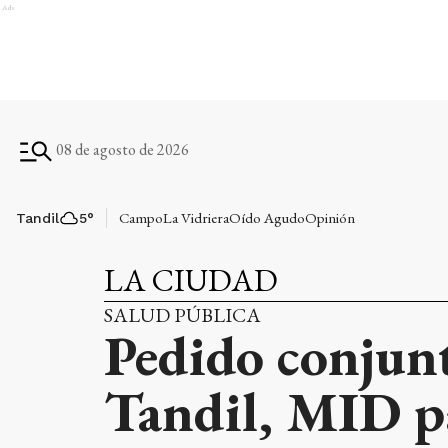
Ads
08 de agosto de 2026
Campo
La Vidriera
Oído Agudo
Opinión
Tandil
5
°
LA CIUDAD
SALUD PÚBLICA
Pedido conjun
Tandil, MID pa