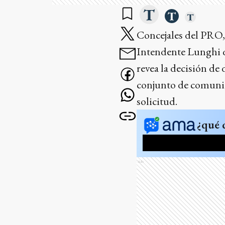
Concejales del PRO, 
Intendente Lunghi 
revea la decisión de 
conjunto de comunica
solicitud.
¿qué 
Ads