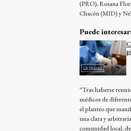
(PRO), Rosana Florit
Chacón (MID) y Néli
Puede interesar
C
p
LA CIUDAD
“Tras haberse reunid
médicos de diferente
el planteo que manif
una clara y arbitrar
comunidad local, de