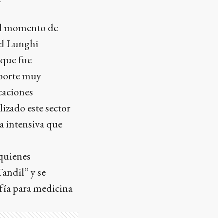
 al momento de
el Lunghi
 que fue
oporte muy
caciones
izado este sector
a intensiva que
 quienes
andil” y se
afía para medicina