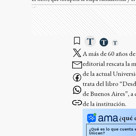
Ads
A más de 60 años de 
editorial rescata la
de la actual Univers
trata del libro “Des
de Buenos Aires”, a 
de la institución.
¿qué 
¿Qué es lo que cuenta e
Unicen?