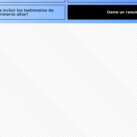
 incluir los testimonios de
Dame un resu
primeros años?