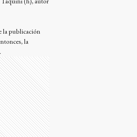
Taquini (h), autor
e la publicación
ntonces, la
.