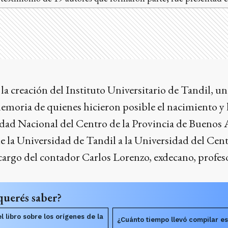
la creación del Instituto Universitario de Tandil, u
 memoria de quienes hicieron posible el nacimiento y
idad Nacional del Centro de la Provincia de Buenos 
de la Universidad de Tandil a la Universidad del Cent
cargo del contador Carlos Lorenzo, exdecano, profeso
querés saber?
l libro sobre los orígenes de la
¿Cuánto tiempo llevó compilar es