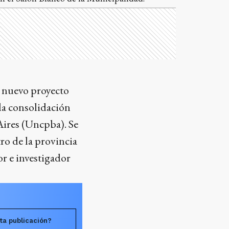
n nuevo proyecto
 la consolidación
Aires (Uncpba). Se
ro de la provincia
r e investigador
ta publicación?