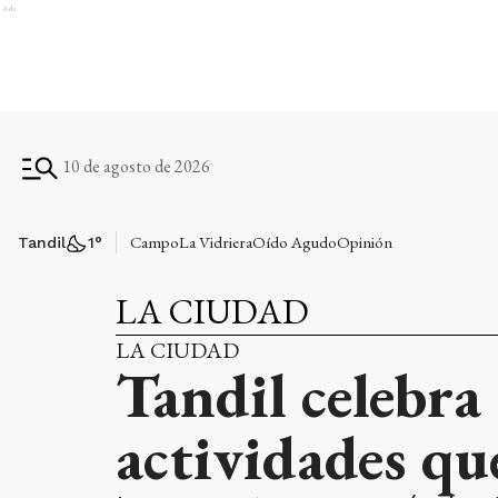
Ads
10 de agosto de 2026
Campo
La Vidriera
Oído Agudo
Opinión
Tandil
1
°
LA CIUDAD
LA CIUDAD
Tandil celebra 
actividades que