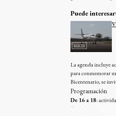
Puede interesar
V
ECO TV
La agenda incluye ac
para conmemorar una 
Bicentenario, se invi
Programación
De 16 a 18
: activid
Ads