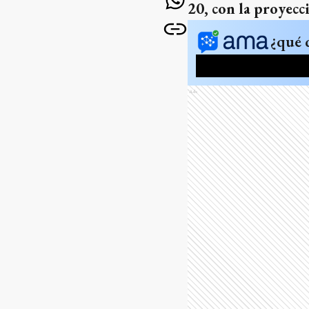
20, con la proyec
¿qué 
Ads