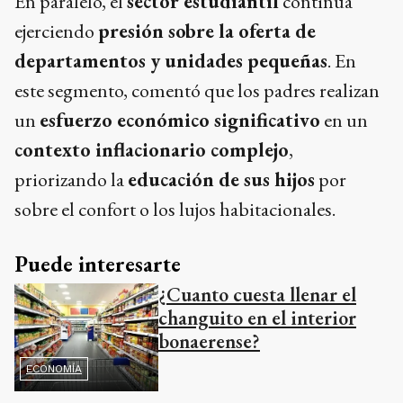
En paralelo, el
sector estudiantil
continúa
ejerciendo
presión sobre la oferta de
departamentos y unidades pequeñas
. En
este segmento, comentó que los padres realizan
un
esfuerzo económico significativo
en un
contexto inflacionario complejo
,
priorizando la
educación de sus hijos
por
sobre el confort o los lujos habitacionales.
Puede interesarte
¿Cuanto cuesta llenar el
changuito en el interior
bonaerense?
ECONOMÍA