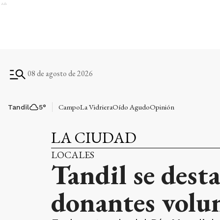
Ads
08 de agosto de 2026
Campo
La Vidriera
Oído Agudo
Opinión
Tandil
5
°
LA CIUDAD
LOCALES
Tandil se dest
donantes volun