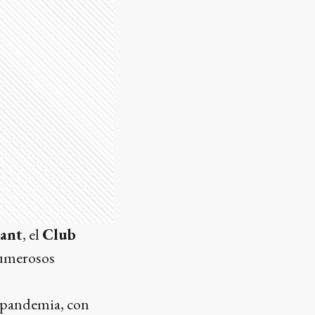
ant
, el
Club
numerosos
a pandemia, con