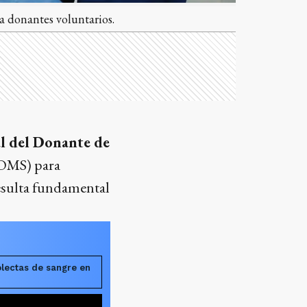
a donantes voluntarios.
l del Donante de
(OMS) para
resulta fundamental
lectas de sangre en