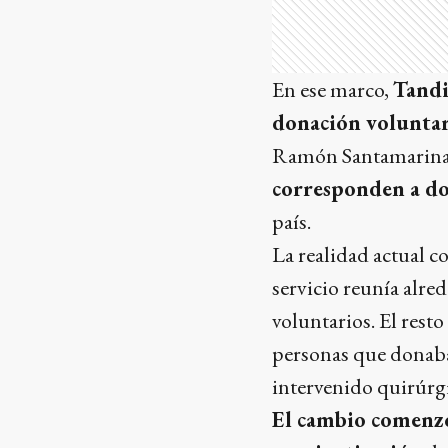
En ese marco,
Tandi
donación voluntar
Ramón Santamarina re
corresponden a do
país.
La realidad actual c
servicio reunía alr
voluntarios. El rest
personas que donaban
intervenido quirúrg
El cambio comenzó