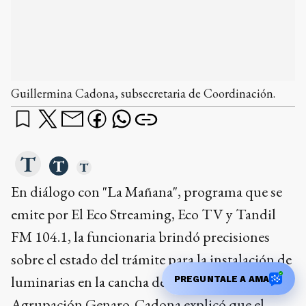
Guillermina Cadona, subsecretaria de Coordinación.
En diálogo con "La Mañana", programa que se
emite por El Eco Streaming, Eco TV y Tandil
FM 104.1, la funcionaria brindó precisiones
sobre el estado del trámite para la instalación de
luminarias en la cancha de fútbol de la
Agrupación Genaro. Cadona explicó que el
PREGUNTALE A AMA
proceso administrativo se inició el 31 de marzo,