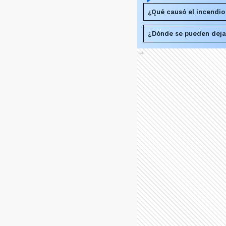
¿Qué causó el incendio e
¿Dónde se pueden deja
Ads