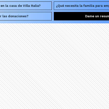
n la casa de Villa Italia?
¿Qué necesita la familia para em
r las donaciones?
Dame un resu