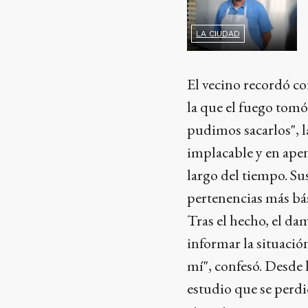
LA CIUDAD
El vecino recordó co
la que el fuego tomó
pudimos sacarlos", l
implacable y en ape
largo del tiempo. Sus
pertenencias más bási
Tras el hecho, el dam
informar la situació
mí", confesó. Desde 
estudio que se perdi