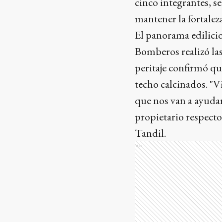
cinco integrantes, s
mantener la fortalez
El panorama edilicio
Bomberos realizó las
peritaje confirmó qu
techo calcinados. "Vi
que nos van a ayudar
propietario respect
Tandil.
Ads