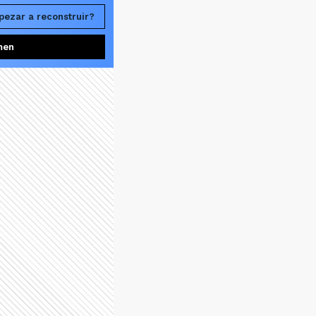
pezar a reconstruir?
men