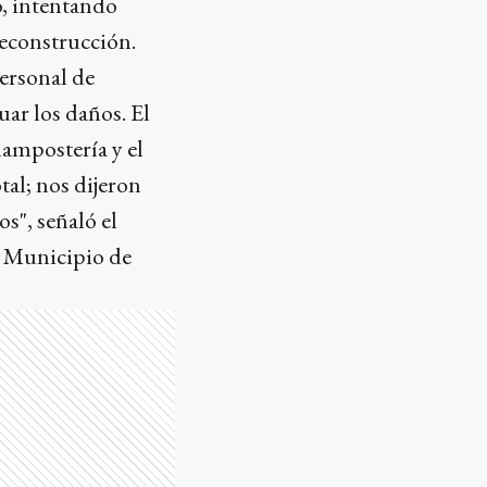
o, intentando
reconstrucción.
Personal de
uar los daños. El
mampostería y el
tal; nos dijeron
s", señaló el
l Municipio de