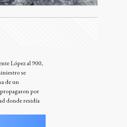
ente López al 900,
siniestro se
sa de un
e propagaron por
dad donde residía