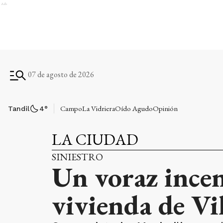
Ads
07 de agosto de 2026
Campo
La Vidriera
Oído Agudo
Opinión
Tandil
4
°
LA CIUDAD
SINIESTRO
Un voraz ince
vivienda de Vil