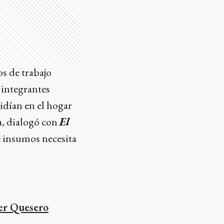
os de trabajo
 integrantes
idían en el hogar
a, dialogó con
El
é insumos necesita
ter Quesero