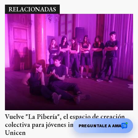
RELACIONADAS
Vuelve "La Pibería", el espacio de creación
colectiva para jóvenes impulsado por la
PREGUNTALE A AMA
Unicen