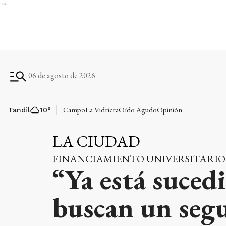
Ads
06 de agosto de 2026
Campo
La Vidriera
Oído Agudo
Opinión
Tandil
10
°
LA CIUDAD
FINANCIAMIENTO UNIVERSITARIO
“Ya está suced
buscan un segu