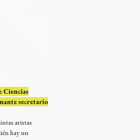
e Ciencias
amante secretario
ntas aristas
bién hay un