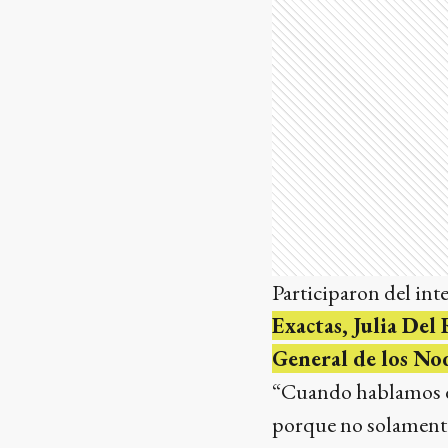
Participaron del in
Exactas, Julia Del
General de los No
“Cuando hablamos de
porque no solamente