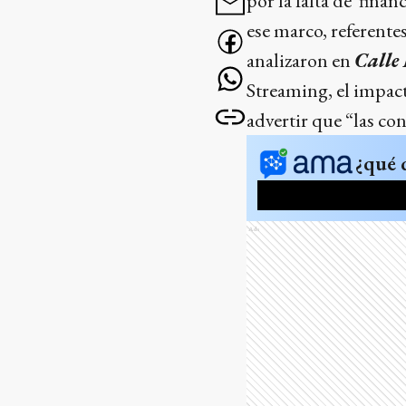
por la falta de fina
ese marco, referente
analizaron en
Calle 
Streaming, el impact
advertir que “las co
¿qué 
Ads