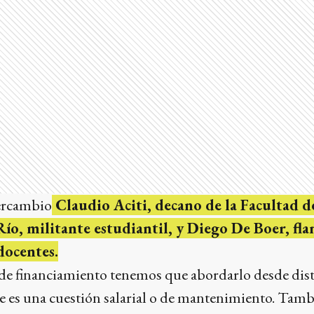
tercambio
Claudio Aciti, decano de la Facultad d
 Río, militante estudiantil, y Diego De Boer, fl
docentes.
 financiamiento tenemos que abordarlo desde disti
 es una cuestión salarial o de mantenimiento. Tam