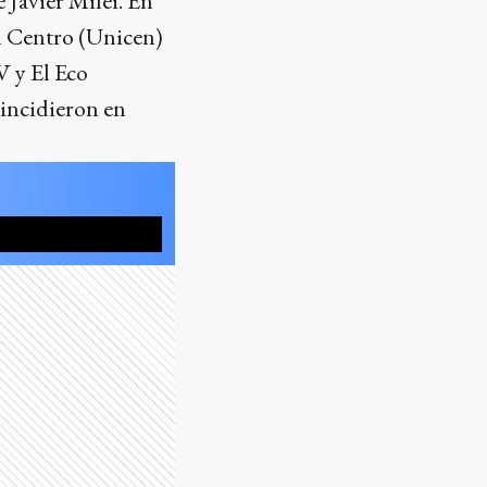
 Javier Milei. En
el Centro (Unicen)
 y El Eco
oincidieron en