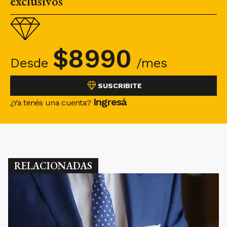
exclusivos
$
8990
Desde
/mes
SUSCRIBITE
Ingresá
¿Ya tenés una cuenta?
RELACIONADAS