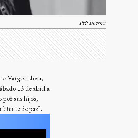
PH:
Internet
rio Vargas Llosa,
ábado 13 de abril a
 por sus hijos,
mbiente de paz”.