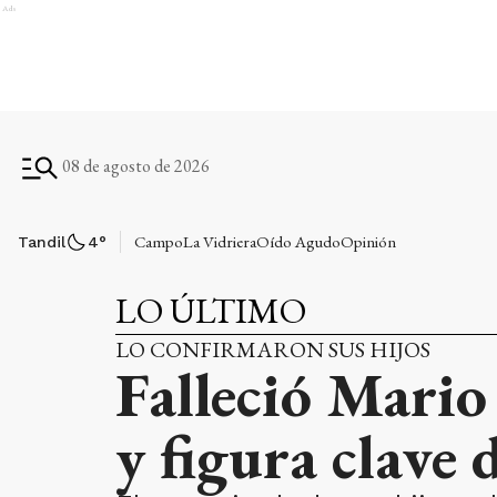
Ads
08 de agosto de 2026
Campo
La Vidriera
Oído Agudo
Opinión
Tandil
4
°
LO ÚLTIMO
LO CONFIRMARON SUS HIJOS
Falleció Mario
y figura clave 