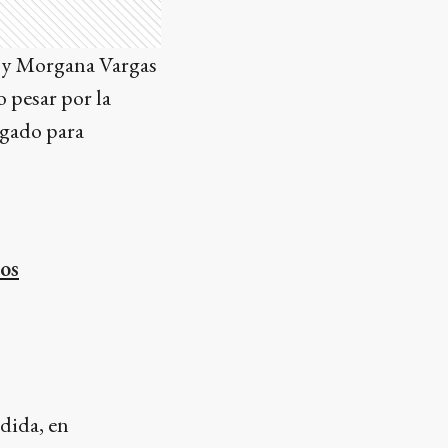
o y Morgana Vargas
 pesar por la
egado para
ños
dida, en