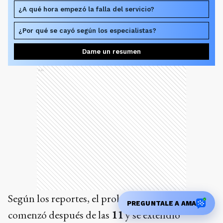
¿A qué hora empezó la falla del servicio?
¿Por qué se cayó según los especialistas?
Dame un resumen
Ads
Según los reportes, el problema técnico
PREGUNTALE A AMA
comenzó después de las
11
y se extendió