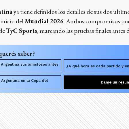
ntina
ya tiene definidos los detalles de sus dos últi
 inicio del
Mundial 2026
. Ambos compromisos pod
 de
TyC Sports
, marcando las pruebas finales antes 
querés saber?
Argentina sus amistosos antes
¿A qué hora es cada partido y en
 Argentina en la Copa del
Dame un resu