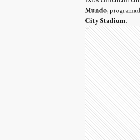
Mundo
, programado
City Stadium
.
Ads