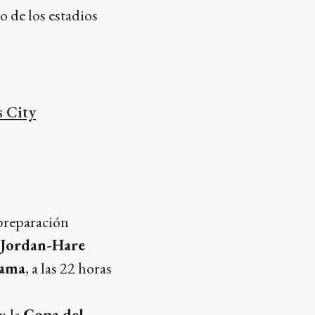
 de los estadios
s City
 preparación
Jordan-Hare
ama
, a las 22 horas
n la
Copa del