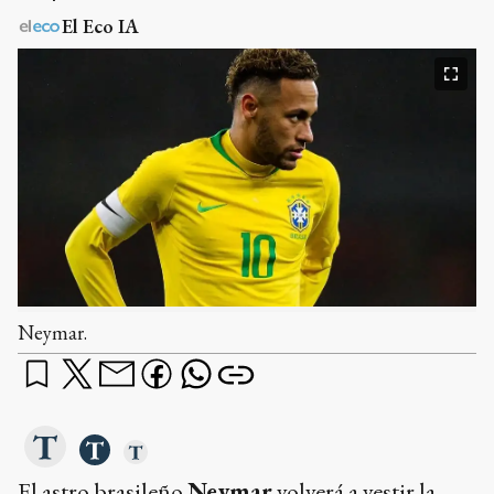
El Eco IA
Neymar.
El astro brasileño
Neymar
volverá a vestir la