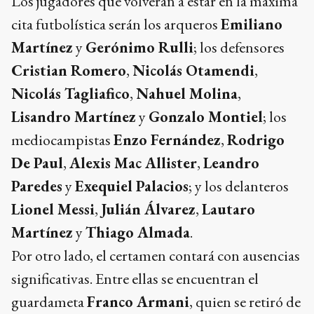
Los jugadores que volverán a estar en la máxima
cita futbolística serán los arqueros
Emiliano
Martínez
y
Gerónimo Rulli
; los defensores
Cristian Romero
,
Nicolás Otamendi
,
Nicolás Tagliafico
,
Nahuel Molina
,
Lisandro Martínez
y
Gonzalo Montiel
; los
mediocampistas
Enzo Fernández
,
Rodrigo
De Paul
,
Alexis Mac Allister
,
Leandro
Paredes
y
Exequiel Palacios
; y los delanteros
Lionel Messi
,
Julián Álvarez
,
Lautaro
Martínez
y
Thiago Almada
.
Por otro lado, el certamen contará con ausencias
significativas. Entre ellas se encuentran el
guardameta
Franco Armani
, quien se retiró de