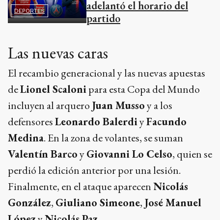
adelantó el horario del
DEPORTES
partido
Las nuevas caras
El recambio generacional y las nuevas apuestas
de
Lionel Scaloni
para esta Copa del Mundo
incluyen al arquero
Juan Musso
y a los
defensores
Leonardo Balerdi
y
Facundo
Medina
. En la zona de volantes, se suman
Valentín Barco
y
Giovanni Lo Celso
, quien se
perdió la edición anterior por una lesión.
Finalmente, en el ataque aparecen
Nicolás
González
,
Giuliano Simeone
,
José Manuel
López
y
Nicolás Paz
.