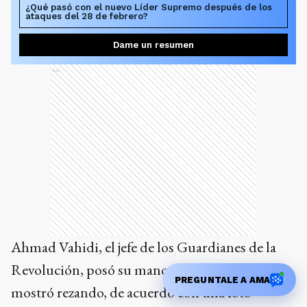
¿Qué pasó con el nuevo Líder Supremo después de los
ataques del 28 de febrero?
Dame un resumen
Ads
Ahmad Vahidi, el jefe de los Guardianes de la
Revolución, posó su mano sobre el ataúd y se
PREGUNTALE A AMA
mostró rezando, de acuerdo con una foto