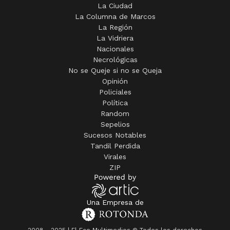
La Ciudad
La Columna de Marcos
La Región
La Vidriera
Nacionales
Necrológicas
No se Queje si no se Queja
Opinión
Policiales
Política
Random
Sepelios
Sucesos Notables
Tandil Perdida
Virales
ZIP
Una Empresa de
2008 - 2025 | El Eco Multimedios © Todos los derechos