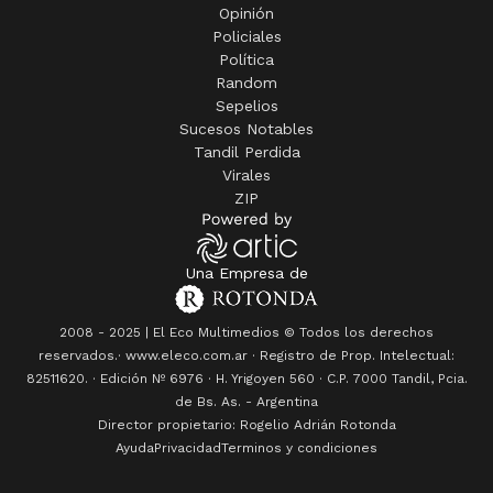
Opinión
Policiales
Política
Random
Sepelios
Sucesos Notables
Tandil Perdida
Virales
ZIP
Una Empresa de
2008 - 2025 | El Eco Multimedios © Todos los derechos
reservados.· www.eleco.com.ar · Registro de Prop. Intelectual:
82511620. · Edición Nº
6976
· H. Yrigoyen 560 · C.P. 7000 Tandil, Pcia.
de Bs. As. - Argentina
Director propietario: Rogelio Adrián Rotonda
Ayuda
Privacidad
Terminos y condiciones