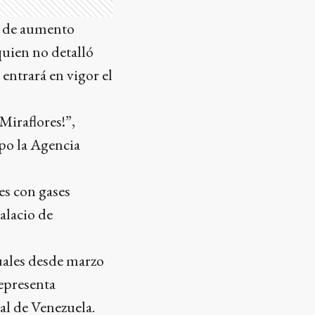
sa de aumento
quien no detalló
 entrará en vigor el
Miraflores!”,
upo la Agencia
es con gases
alacio de
uales desde marzo
epresenta
al de Venezuela.