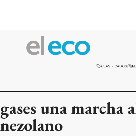
CLASIFICADOS
E
gases una marcha al
enezolano