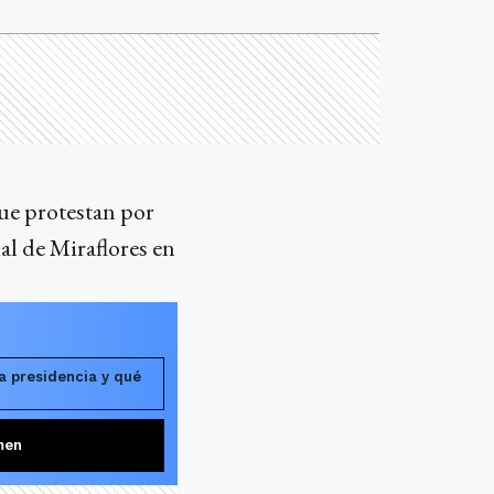
ue protestan por
al de Miraflores en
a presidencia y qué
men