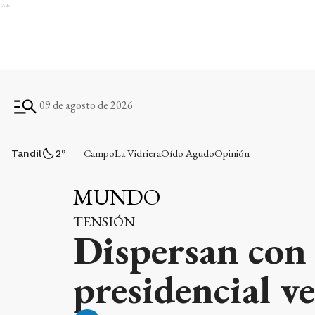
Ads
09 de agosto de 2026
Campo
La Vidriera
Oído Agudo
Opinión
Tandil
2
°
MUNDO
TENSIÓN
Dispersan con 
presidencial v