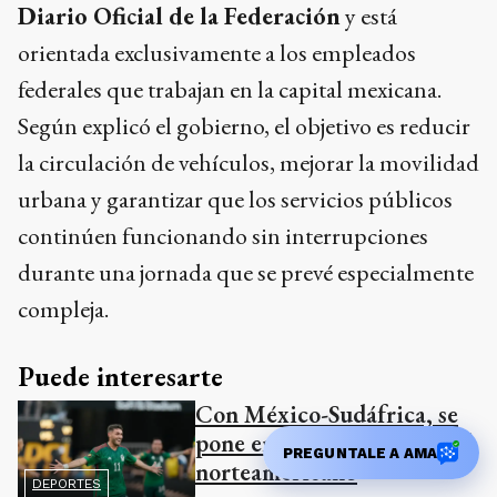
Diario Oficial de la Federación
y está
orientada exclusivamente a los empleados
federales que trabajan en la capital mexicana.
Según explicó el gobierno, el objetivo es reducir
la circulación de vehículos, mejorar la movilidad
urbana y garantizar que los servicios públicos
continúen funcionando sin interrupciones
durante una jornada que se prevé especialmente
compleja.
Puede interesarte
Con México-Sudáfrica, se
pone en marcha el Mundial
PREGUNTALE A AMA
norteamericano
DEPORTES