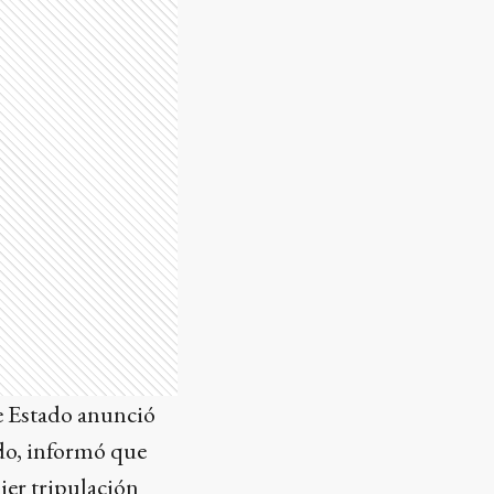
de Estado anunció
ido, informó que
ier tripulación