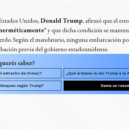
s Estados Unidos,
Donald Trump
, afirmó que el es
 herméticamente"
y que dicha condición se manten
erdo. Según el mandatario, ninguna embarcación podr
robación previa del gobierno estadounidense.
querés saber?
el estrecho de Ormuz?
¿Qué órdenes le dio Trump a la
el bloqueo según Trump?
Dame un resu