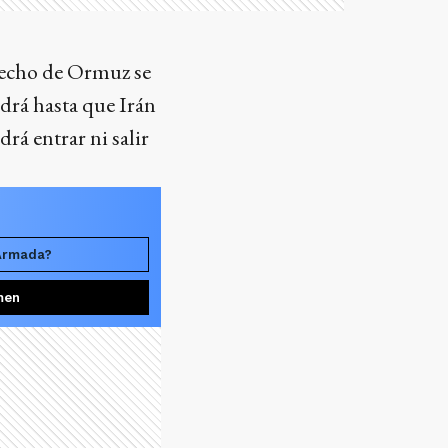
trecho de Ormuz se
drá hasta que Irán
á entrar ni salir
 Armada?
men