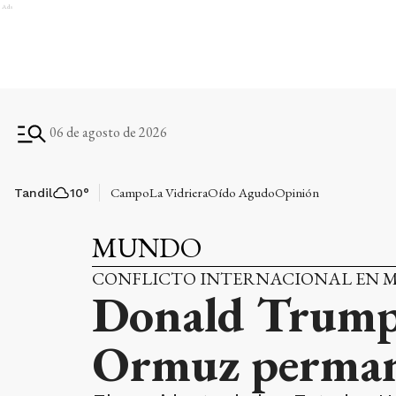
Ads
06 de agosto de 2026
Campo
La Vidriera
Oído Agudo
Opinión
Tandil
10
°
MUNDO
CONFLICTO INTERNACIONAL EN M
Donald Trump 
Ormuz permane