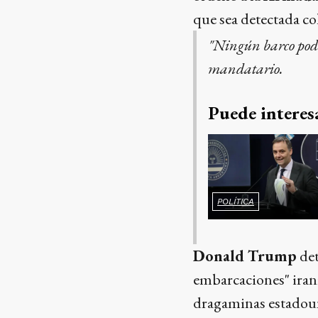
que sea detectada co
"Ningún barco podrá
mandatario.
Puede interes
POLÍTICA
Donald Trump
det
embarcaciones" iraní
dragaminas estadouni