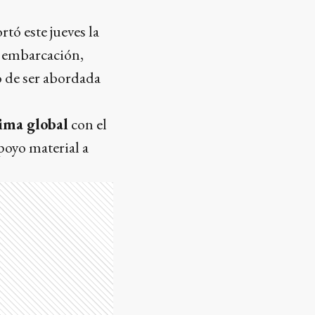
tó este jueves la
a embarcación,
o de ser abordada
tima global
con el
poyo material a