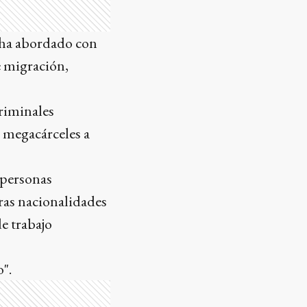
 ha abordado con
e migración,
riminales
 megacárceles a
 personas
ras nacionalidades
de trabajo
".