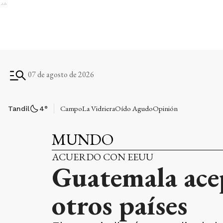
Ads
07 de agosto de 2026
Campo
La Vidriera
Oído Agudo
Opinión
Tandil
4
°
MUNDO
ACUERDO CON EEUU
Guatemala ace
otros países