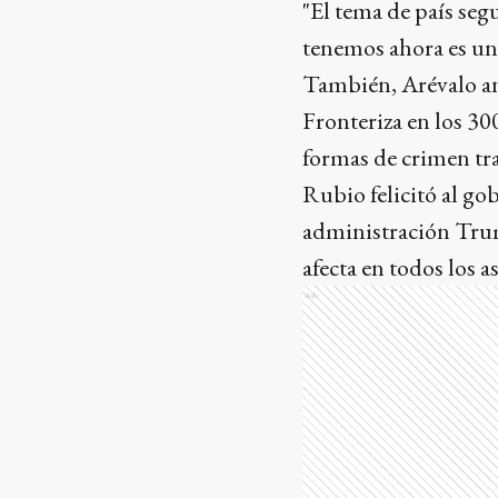
"El tema de país segu
tenemos ahora es un
También, Arévalo an
Fronteriza en los 30
formas de crimen tr
Rubio felicitó al g
administración Trump
afecta en todos los a
Ads