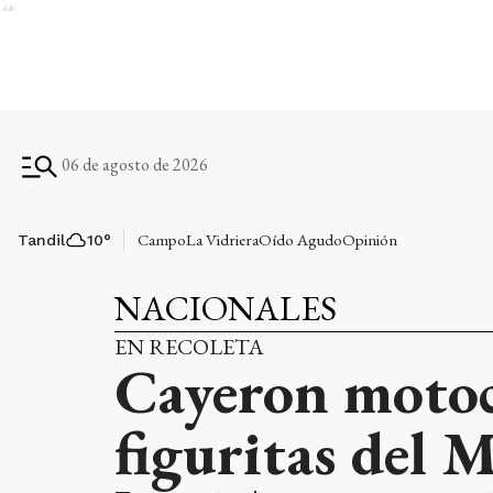
Ads
06 de agosto de 2026
Campo
La Vidriera
Oído Agudo
Opinión
Tandil
10
°
NACIONALES
EN RECOLETA
Cayeron motoc
figuritas del 