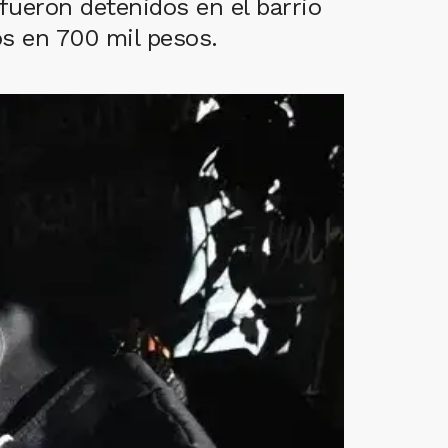
fueron detenidos en el barrio
os en 700 mil pesos.