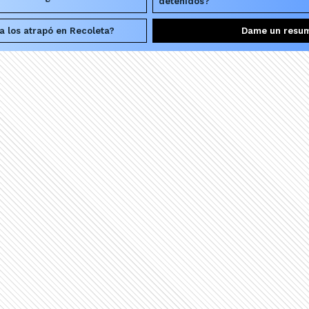
detenidos?
a los atrapó en Recoleta?
Dame un resu