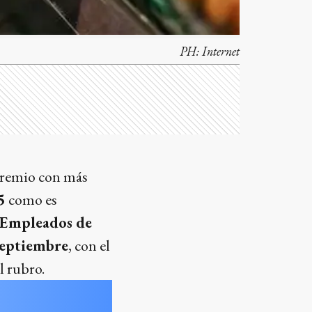
PH:
Internet
gremio con más
5
como es
 Empleados de
septiembre
, con el
l rubro.