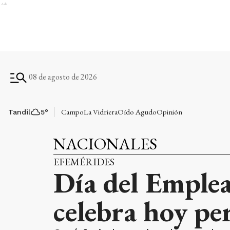
Ads
08 de agosto de 2026
Campo
La Vidriera
Oído Agudo
Opinión
Tandil
5
°
NACIONALES
EFEMÉRIDES
Día del Emplea
celebra hoy per