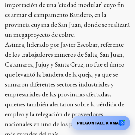
importación de una ‘ciudad modular’ cuyo fin
es armar el campamento Batidero, en la
provincia cuyana de San Juan, donde se realizará
un megaproyecto de cobre.
Asimra, liderado por Javier Escobar, referente
de los trabajadores mineros de Salta, San Juan,
Catamarca, Jujuy y Santa Cruz, no fue el único
que levantó la bandera de la queja, ya que se
sumaron diferentes sectores industriales y
empresariales de las provincias afectadas,
quienes también alertaron sobre la pérdida de
empleo y la relegación de proveedores
nacionales en uno de los proyectos de inversión
PREGUNTALE A AMA
más grandes del país.