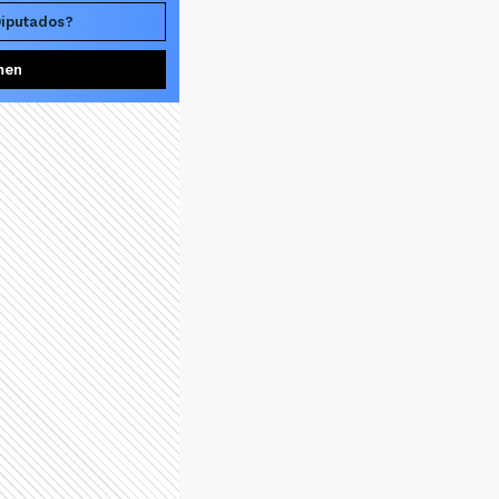
Diputados?
men