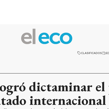
CLASIFICADOS
E
 logró dictaminar el
atado internacional