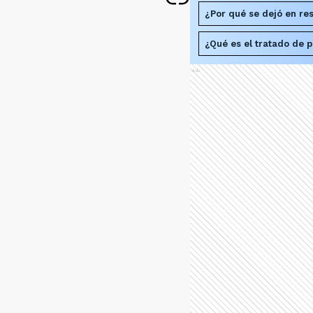
¿Por qué se dejó en res
¿Qué es el tratado de p
Ads