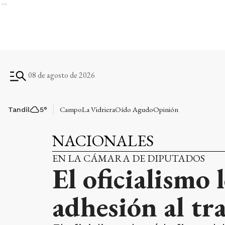
Ads
08 de agosto de 2026
Campo
La Vidriera
Oído Agudo
Opinión
Tandil
5
°
NACIONALES
EN LA CÁMARA DE DIPUTADOS
El oficialismo
adhesión al tr