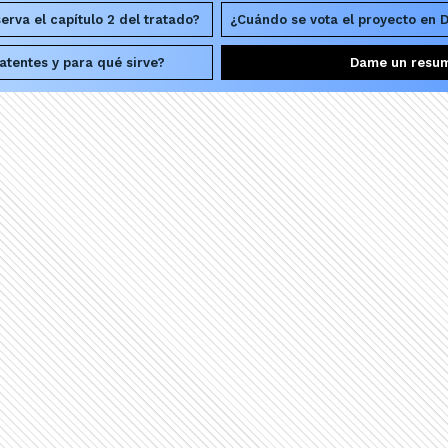
erva el capítulo 2 del tratado?
¿Cuándo se vota el proyecto en 
atentes y para qué sirve?
Dame un resu