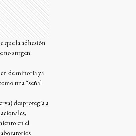
e que la adhesión
ue no surgen
men de minoría ya
 como una “señal
erva) desprotegía a
acionales,
miento en el
laboratorios