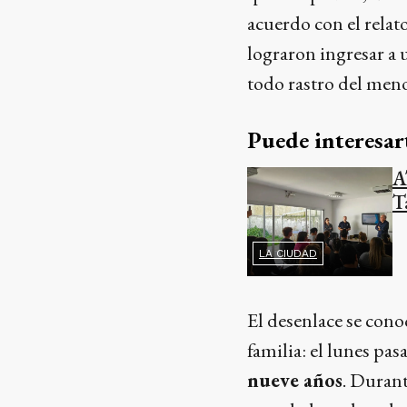
acuerdo con el relat
lograron ingresar a
todo rastro del meno
Puede interesar
A
T
LA CIUDAD
El desenlace se cono
familia: el lunes pa
nueve años
. Durant