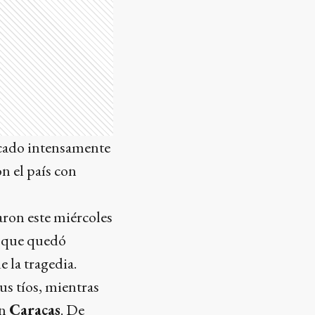
scado intensamente
n el país con
aron este miércoles
a que quedó
 la tragedia.
sus tíos, mientras
en
Caracas
. De