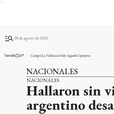
Ads
08 de agosto de 2026
Campo
La Vidriera
Oído Agudo
Opinión
Tandil
5
°
NACIONALES
NACIONALES
Hallaron sin v
argentino desa