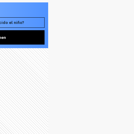
ido el niño?
men