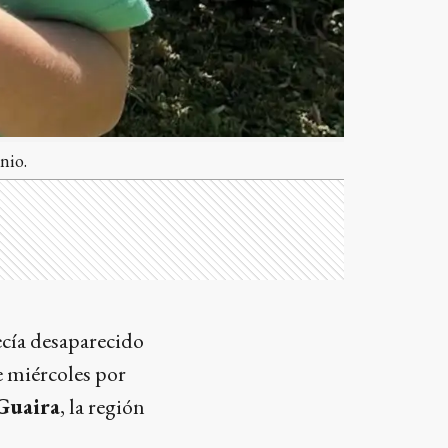
nio.
ecía desaparecido
te miércoles por
Guaira
, la región