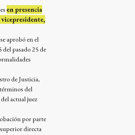
les
en presencia
 vicepresidente,
 se aprobó en el
5 del pasado 25 de
formalidades
tro de Justicia,
 términos del
del actual juez
probación por parte
 superior directa