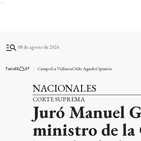
Ads
08 de agosto de 2026
Campo
La Vidriera
Oído Agudo
Opinión
Tandil
5
°
NACIONALES
CORTE SUPREMA
Juró Manuel G
ministro de la