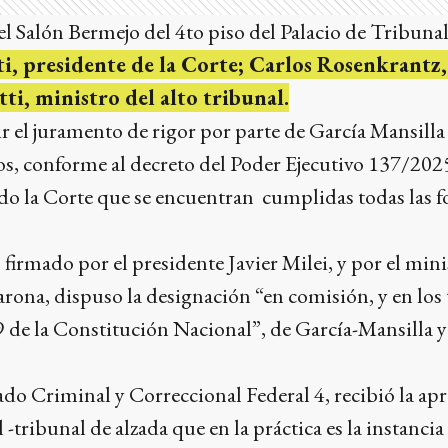
n el Salón Bermejo del 4to piso del Palacio de Tribuna
i, presidente de la Corte; Carlos Rosenkrantz,
ti, ministro del alto tribunal.
ir el juramento de rigor por parte de García Mansilla
s, conforme al decreto del Poder Ejecutivo 137/202
ndo la Corte que se encuentran cumplidas todas las 
firmado por el presidente Javier Milei, y por el minis
ona, dispuso la designación “en comisión, y en los
19 de la Constitución Nacional”, de García-Mansilla y 
zgado Criminal y Correccional Federal 4, recibió la a
-tribunal de alzada que en la práctica es la instancia