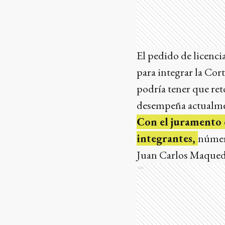
El pedido de licenci
para integrar la Cor
podría tener que re
desempeña actualme
Con el juramento d
integrantes,
número
Juan Carlos Maqueda
Ads