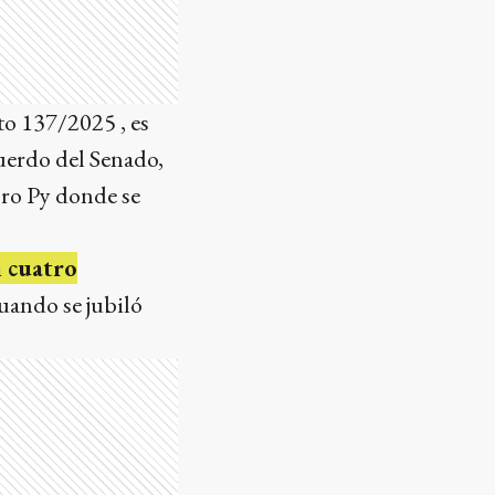
to 137/2025 , es
cuerdo del Senado,
oro Py donde se
n cuatro
uando se jubiló