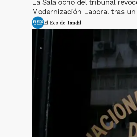
La Sala ocho del tribunal revo
Modernización Laboral tras un 
El Eco de Tandil