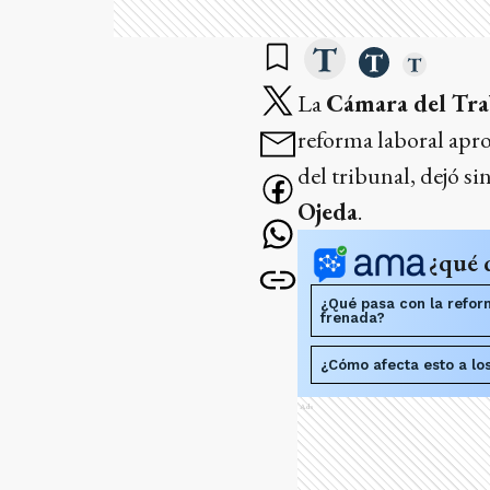
La
Cámara del Tra
reforma laboral apro
del tribunal, dejó s
Ojeda
.
¿qué 
¿Qué pasa con la refor
frenada?
¿Cómo afecta esto a lo
Ads