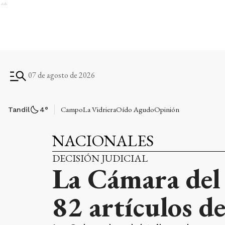
Ads
07 de agosto de 2026
Campo
La Vidriera
Oído Agudo
Opinión
Tandil
4
°
NACIONALES
DECISIÓN JUDICIAL
La Cámara del 
82 artículos de