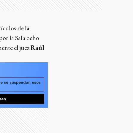
ículos de la
por la Sala ocho
mente el juez
Raúl
ue se suspendan esos
men