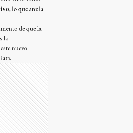
sivo
, lo que anula
umento de que la
s la
 este nuevo
iata.