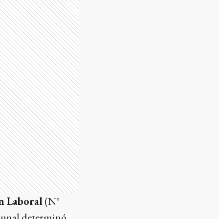
n Laboral
(N°
ibunal determinó