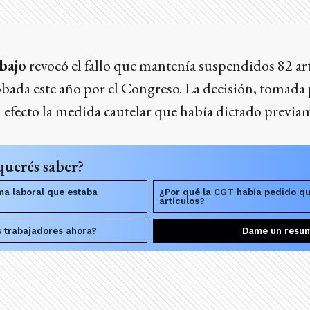
bajo
revocó el fallo que mantenía suspendidos 82 art
bada este año por el Congreso. La decisión, tomada 
in efecto la medida cautelar que había dictado previa
querés saber?
ma laboral que estaba
¿Por qué la CGT había pedido q
artículos?
s trabajadores ahora?
Dame un resu