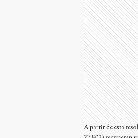
A partir de esta reso
27.802) recuperan su