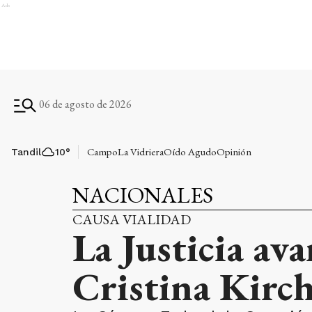
Ads
06 de agosto de 2026
Campo
La Vidriera
Oído Agudo
Opinión
Tandil
10
°
NACIONALES
CAUSA VIALIDAD
La Justicia av
Cristina Kirch