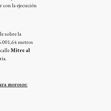
r con la ejecución
e sobre la
 6.001,64 metros
 calle
Mitre al
ria.
ara morosos: