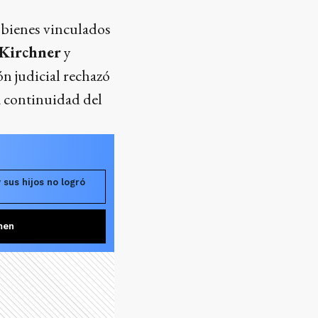
e bienes vinculados
Kirchner
y
ón judicial rechazó
a continuidad del
 sus hijos no logró
men