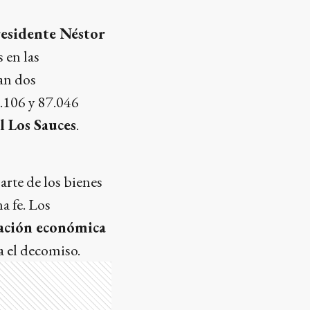
esidente Néstor
 en las
can dos
4.106 y 87.046
 Los Sauces
.
arte de los bienes
a fe. Los
lación económica
a el decomiso.