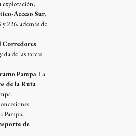
 explotación,
tico-Acceso Sur
,
05 y 226, además de
l
Corredores
ada de las tareas
ramo Pampa
. La
s de la Ruta
ampa.
Concesiones
La Pampa,
nsporte de