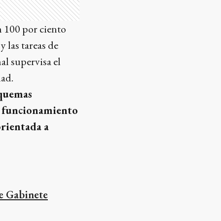
n 100 por ciento
y las tareas de
l supervisa el
dad.
squemas
u funcionamiento
orientada a
de Gabinete