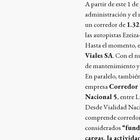
A partir de este 1 de
administración y e
un corredor de
1.32
las autopistas Ezeiz
Hasta el momento, es
Viales SA
. Con el n
de mantenimiento y 
En paralelo, tambi
empresa
Corredor 
Nacional 5
, entre 
Desde Vialidad Naci
comprende corredore
considerados
“fund
cargas, la activid