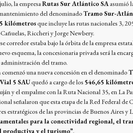
 julio, la empresa
Rutas Sur Atlántico SA
asumió la
l mantenimiento del denominado
Tramo Sur-Atlán
5 kilómetros
que incluye las rutas nacionales 3, 2
a-Cañuelas, Riccheri y Jorge Newbery.
e corredor estaba bajo la órbita de la empresa estata
uevo esquema, la concesionaria privada será la encarg
administración del tramo.
én comenzó una nueva concesión en el denominado
T
Vial 5 SAU
quedó a cargo de los
546,65 kilómetro
Luján y el empalme con la Ruta Nacional 35, en La P
onal señalaron que esta etapa de la Red Federal de 
s estratégicos de las provincias de Buenos Aires y 
amentales para la conectividad regional, el tra
ad productiva y el turismo”
.