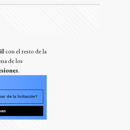
il
con el resto de la
rma de los
esiones
.
ar de la licitación?
men