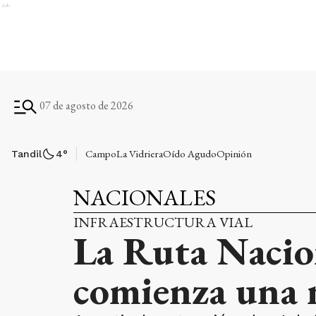
Ads
07 de agosto de 2026
Campo
La Vidriera
Oído Agudo
Opinión
Tandil
4
°
NACIONALES
INFRAESTRUCTURA VIAL
La Ruta Nacio
comienza una n