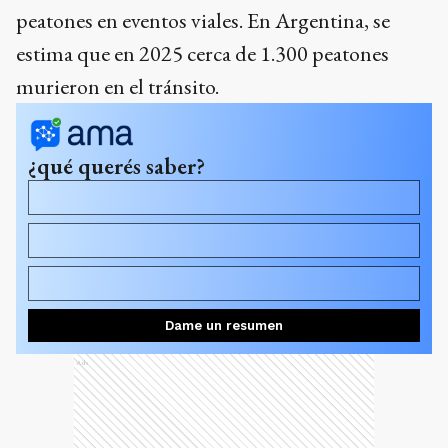
peatones en eventos viales. En Argentina, se
estima que en 2025 cerca de 1.300 peatones
murieron en el tránsito.
¿qué querés saber?
¿Qué países están penalizando a los peatones distraídos
con el celular?
¿Cuánto cuesta la multa por cruzar mirando el teléfono
en España?
¿Qué porcentaje de accidentes graves en ciudades
involucran peatones distraídos?
Dame un resumen
Ads