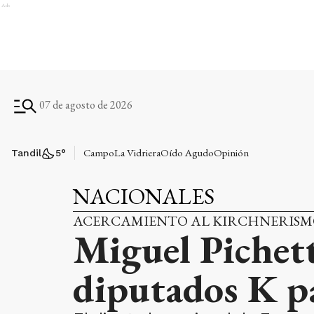
Ads
07 de agosto de 2026
Campo
La Vidriera
Oído Agudo
Opinión
Tandil
5
°
NACIONALES
ACERCAMIENTO AL KIRCHNERIS
Miguel Pichet
diputados K pa