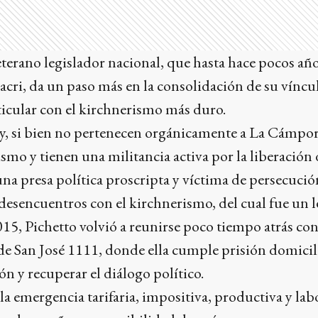
eterano legislador nacional, que hasta hace pocos añ
cri, da un paso más en la consolidación de su víncul
ticular con el kirchnerismo más duro.
ley, si bien no pertenecen orgánicamente a La Cámpo
ismo y tienen una militancia activa por la liberación 
na presa política proscripta y víctima de persecución
esencuentros con el kirchnerismo, del cual fue un le
015, Pichetto volvió a reunirse poco tiempo atrás co
e San José 1111, donde ella cumple prisión domicili
ón y recuperar el diálogo político.
 la emergencia tarifaria, impositiva, productiva y labo