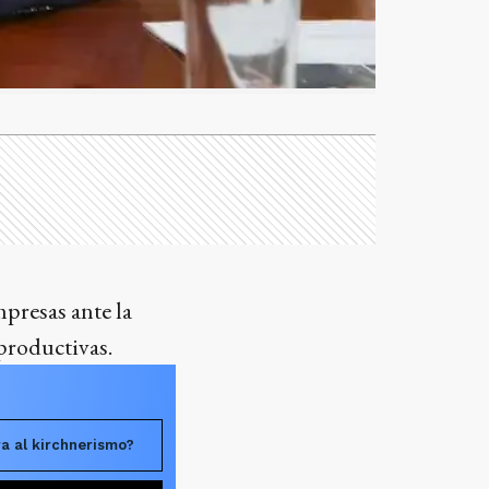
mpresas ante la
 productivas.
a al kirchnerismo?