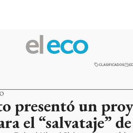
CLASIFICADOS
E
MO
to presentó un proy
ra el “salvataje” d