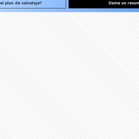
el plan de salvataje?
Dame un resu