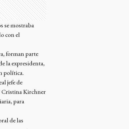
os se mostraba
o con el
ra, forman parte
de la expresidenta,
 política.
al jefe de
n Cristina Kirchner
aria, para
ral de las