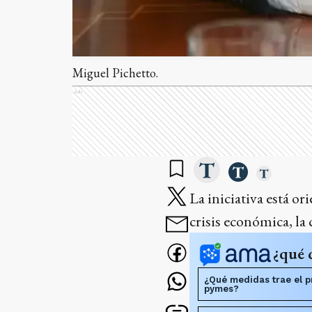
Miguel Pichetto.
Ads
La iniciativa está or
crisis económica, la
¿qué 
¿Qué medidas trae el p
pymes?