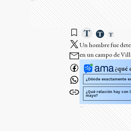
Ads
Un hombre fue deten
en un campo de Villa
¿qué 
¿Dónde exactamente en
¿Qué relación hay con 
mayo?
Ads