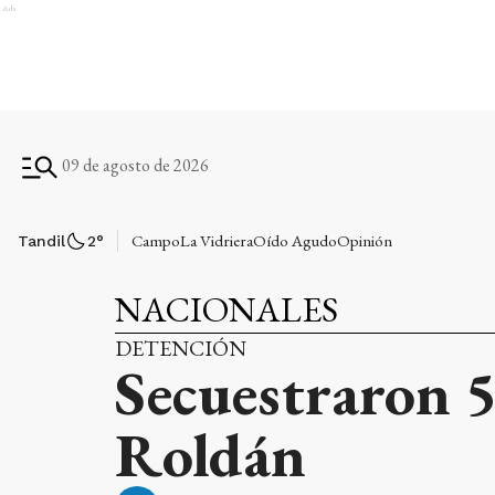
Ads
09 de agosto de 2026
Campo
La Vidriera
Oído Agudo
Opinión
Tandil
2
°
NACIONALES
DETENCIÓN
Secuestraron 5
Roldán