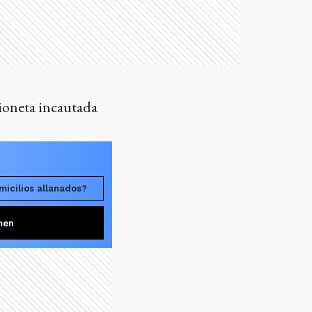
ioneta incautada
micilios allanados?
men