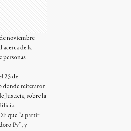
8 de noviembre
 acerca de la
de personas
el 25 de
o donde reiteraron
 Justicia, sobre la
licia.
OF que “a partir
doro Py”, y