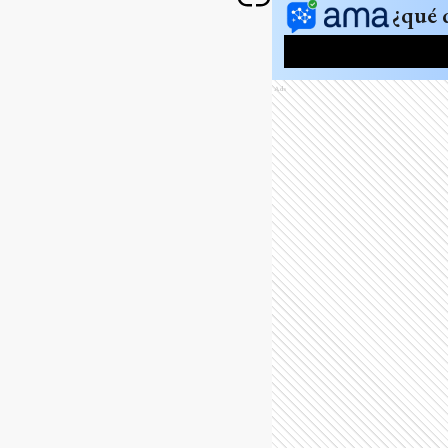
¿qué 
Ads