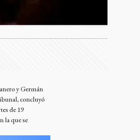
 Canero y Germán
ribunal, concluyó
rtes de 19
n la que se