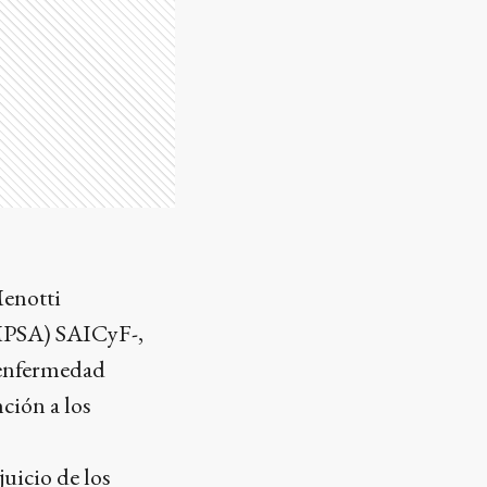
Menotti
IMPSA) SAICyF-,
 enfermedad
ción a los
juicio de los