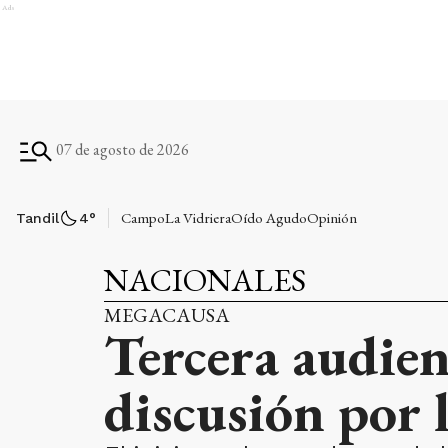
Ads
07 de agosto de 2026
Campo
La Vidriera
Oído Agudo
Opinión
Tandil
4
°
NACIONALES
MEGACAUSA
Tercera audien
discusión por 