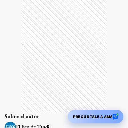
Ads
Sobre el autor
El Eco de Tandil
Más de 143 años escribiendo la historia de Tandil
Temas
PREGUNTALE A AMA
EEUU