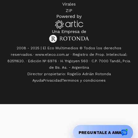
Virales
ZIP
Una Empresa de
2008 - 2025 | El Eco Multimedios © Todos los derechos
reservados.· www.eleco.com.ar · Registro de Prop. Intelectual:
82511620. · Edición Nº
6976
· H. Yrigoyen 560 · C.P. 7000 Tandil, Pcia.
de Bs. As. - Argentina
Director propietario: Rogelio Adrián Rotonda
Ayuda
Privacidad
Terminos y condiciones
Dos empleados municipales fueron condenados por abuso y se exige qu
PREGUNTALE A AMA