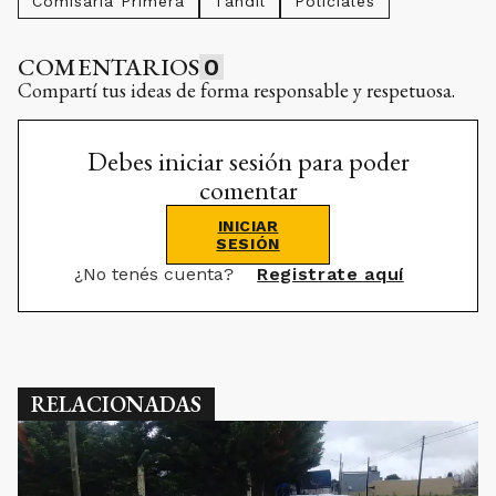
Comisaría Primera
Tandil
Policiales
COMENTARIOS
0
Compartí tus ideas de forma responsable y respetuosa.
Debes iniciar sesión para poder
comentar
INICIAR
SESIÓN
¿No tenés cuenta?
Registrate aquí
RELACIONADAS