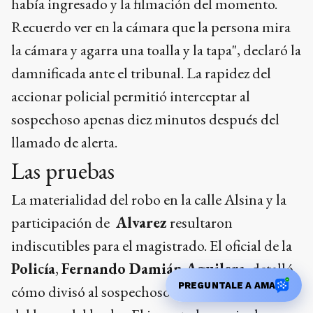
había ingresado y la filmación del momento.
Recuerdo ver en la cámara que la persona mira
la cámara y agarra una toalla y la tapa", declaró la
damnificada ante el tribunal. La rapidez del
accionar policial permitió interceptar al
sospechoso apenas diez minutos después del
llamado de alerta.
Las pruebas
La materialidad del robo en la calle Alsina y la
participación de
Alvarez
resultaron
indiscutibles para el magistrado. El oficial de la
Policía
,
Fernando Damián Aguilera
, detalló
PREGUNTALE A AMA
cómo divisó al sospechoso a unas siete cuadras